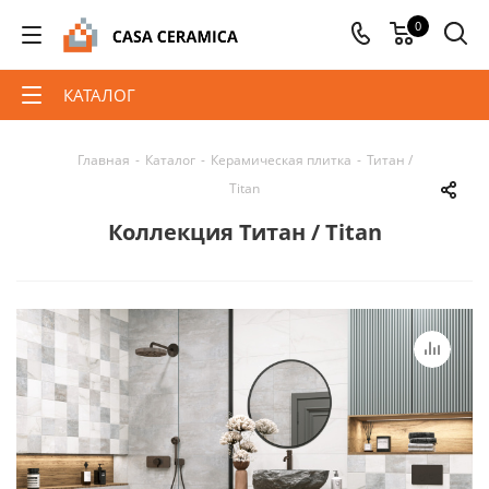
0
КАТАЛОГ
Главная
-
Каталог
-
Керамическая плитка
-
Титан /
Titan
Коллекция Титан / Titan