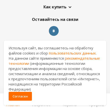
Как купить
Оставайтесь на связи
Контакты
Используя сайт, вы соглашаетесь на обработку
файлов cookies и сбор
пользовательских данных
.
8 909 017 69 26
На данном сайте применяются
рекомендательные
технологии
(информационные технологии
prm.manager@casa-ceramica.ru
предоставления информации на основе сбора,
систематизации и анализа сведений, относящихся
Пермь
,
ул. Героев Хасана, 56а
к предпочтениям пользователей сети «Интернет»,
находящихся на территории Российской
Федерации)
Согласен
0
2026 © АО "Уралкерамика"
Главная
Избранное
Корзина
Профиль