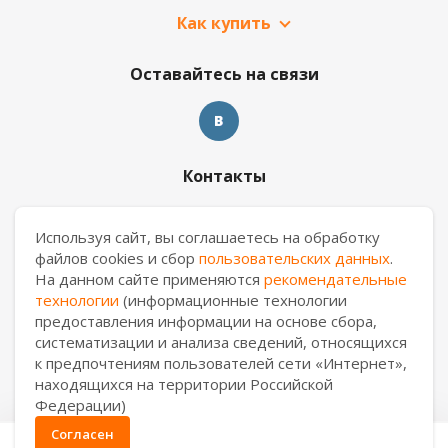
Как купить
Оставайтесь на связи
Контакты
8 909 017 69 26
Используя сайт, вы соглашаетесь на обработку
файлов cookies и сбор
пользовательских данных
.
prm.manager@casa-ceramica.ru
На данном сайте применяются
рекомендательные
технологии
(информационные технологии
Пермь
,
ул. Героев Хасана, 56а
предоставления информации на основе сбора,
систематизации и анализа сведений, относящихся
к предпочтениям пользователей сети «Интернет»,
находящихся на территории Российской
2026 © АО "Уралкерамика"
Федерации)
Согласен
0